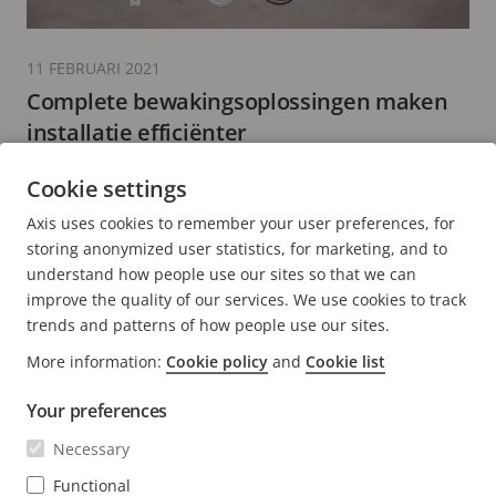
11 FEBRUARI 2021
Complete bewakingsoplossingen maken
installatie efficiënter
5 minuten leestijd
Cookie settings
MEER LEZEN
Axis uses cookies to remember your user preferences, for
storing anonymized user statistics, for marketing, and to
understand how people use our sites so that we can
improve the quality of our services. We use cookies to track
trends and patterns of how people use our sites.
FOOTER
More information:
Cookie policy
and
Cookie list
CONTACT
Men
uitv
Your preferences
NIEUWS EN VERHALEN
Neem contact met ons op
Men
Necessary
uitv
Experience Center
ABONNEREN
Klantverhalen
Functional
Men