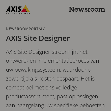
Overslaan
en
Newsroom
naar
Axis
hoofdinhoud
Communications
gaan
Kruimelspoor
/
NEWSROOMPORTAL
AXIS Site Designer
AXIS Site Designer stroomlijnt het
ontwerp- en implementatieproces van
uw bewakingssysteem, waardoor u
zowel tijd als kosten bespaart. Het is
compatibel met ons volledige
productassortiment, past oplossingen
aan naargelang uw specifieke behoeften