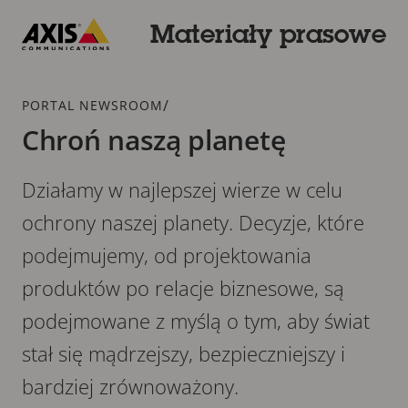
Przejdź
do
Materiały prasowe
głównej
Axis
zawartości
Communications
Dodatek
/
PORTAL NEWSROOM
Chroń naszą planetę
Działamy w najlepszej wierze w celu
ochrony naszej planety. Decyzje, które
podejmujemy, od projektowania
produktów po relacje biznesowe, są
podejmowane z myślą o tym, aby świat
stał się mądrzejszy, bezpieczniejszy i
bardziej zrównoważony.