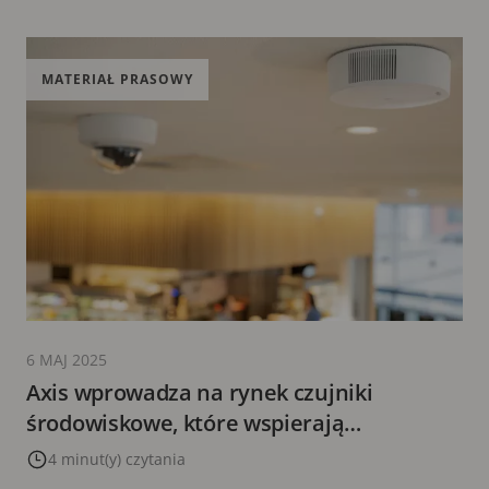
MATERIAŁ PRASOWY
6 MAJ 2025
Axis wprowadza na rynek czujniki
środowiskowe, które wspierają
ekonomiczny dozór wizyjny i zarządzanie
4 minut(y) czytania
jakością powietrza, w tym wykrywanie