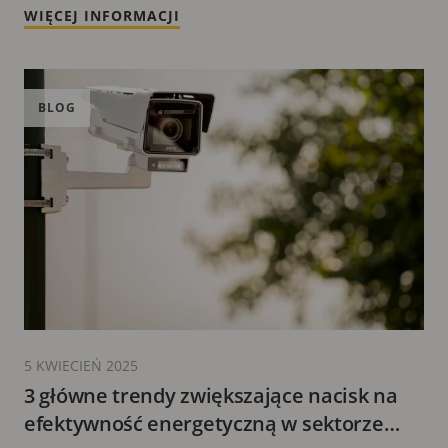
WIĘCEJ INFORMACJI
dymu tytoniowego i pary z e-papierosów
BLOG
5 KWIECIEŃ 2025
3 główne trendy zwiększające nacisk na
efektywność energetyczną w sektorze