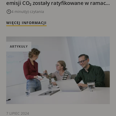
emisji CO₂ zostały ratyfikowane w ramach
inicjatywy Science Based Targets
4 minut(y) czytania
WIĘCEJ INFORMACJI
ARTYKUŁY
7 LIPIEC 2024