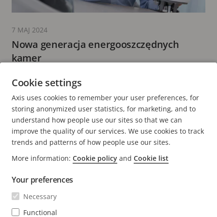
7 MAJ 2024
Nowa generacja energooszczędnych
kamer
6 minut(y) czytania
Cookie settings
WIĘCEJ INFORMACJI
Axis uses cookies to remember your user preferences, for
storing anonymized user statistics, for marketing, and to
understand how people use our sites so that we can
improve the quality of our services. We use cookies to track
trends and patterns of how people use our sites.
FOOTER
More information:
Cookie policy
and
Cookie list
KONTAKT
Rozw
men
Your preferences
WIADOMOŚCI I HISTORIE
Kontakt z nami
Rozw
Necessary
men
Experience Center
SUBSKRYBUJ
Opinie użytkowników
Functional
Rozw