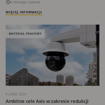
bezpieczeństwa
6 minut(y) czytania
WIĘCEJ INFORMACJI
MATERIAŁ PRASOWY
8 LIPIEC 2024
Ambitne cele Axis w zakresie redukcji