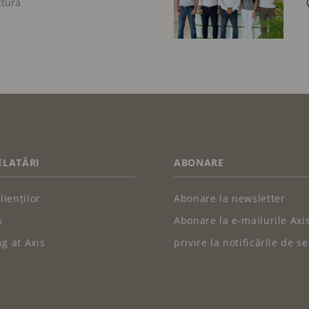
ctură
RELATĂRI
ABONARE
lienților
Abonare la newsletter
s
Abonare la e-mailurile Axi
g at Axis
privire la notificările de s