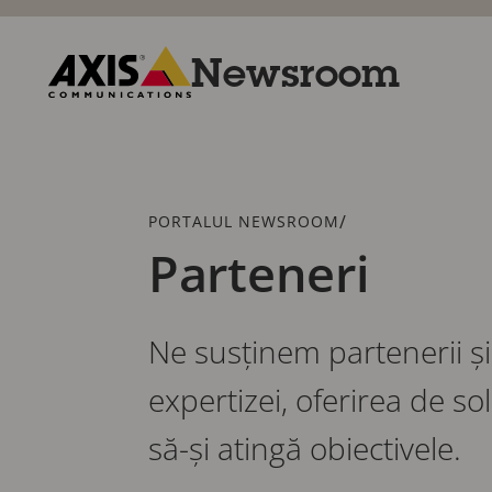
Trecere
la
conținutul
Newsroom
principal
Axis
Communications
Urme
/
PORTALUL NEWSROOM
Parteneri
Ne susținem partenerii și 
expertizei, oferirea de sol
să-și atingă obiectivele.