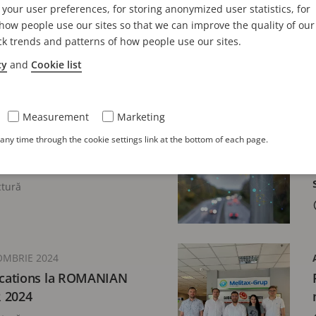
your user preferences, for storing anonymized user statistics, for
uală: evoluția
Suport dual pentru
ow people use our sites so that we can improve the quality of our
5
anumite instrumen
ck trends and patterns of how people use our sites.
2 minute de lectură
cy
and
Cookie list
Measurement
Marketing
IE 2025
ny time through the cookie settings link at the bottom of each page.
po World Congress 2025:
concluzii
ctură
OMBRIE 2024
cations la ROMANIAN
 2024