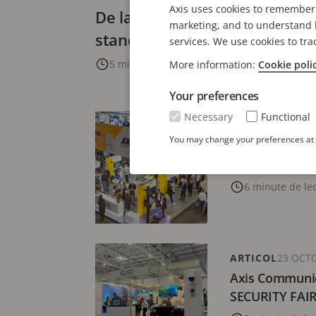
Axis uses cookies to remember 
De la DORI la performanță viz
marketing, and to understand h
standardului IEC 62676-4:202
services. We use cookies to tra
5 minute de lectură
More information:
Cookie poli
Your preferences
Necessary
Functional
BLOG
28 DECEMBR
You may change your preferences at a
Smart City Ex
perspective și 
6 minute de le
ARTICOL
23 OCT
Axis Communi
SECURITY FAIR