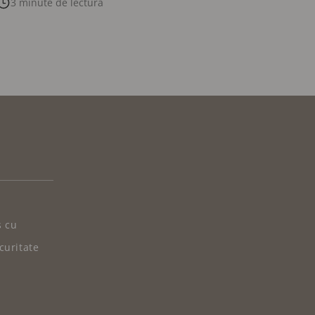
3 minute de lectură
s cu
ecuritate