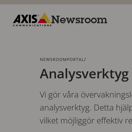
Hoppa
till
huvudinnehållet
Newsroom
Axis
Communications
Länkstig
/
NEWSROOMPORTAL
Analysverktyg
Vi gör våra övervaknings
analysverktyg. Detta hjäl
vilket möjliggör effektiv 