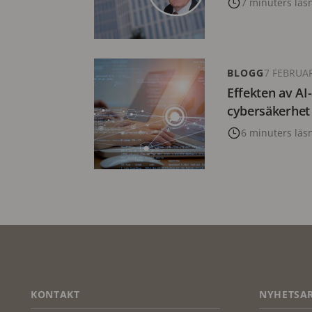
7 minuters läs
BLOGG
7 FEBRUAR
Effekten av AI
cybersäkerhet
6 minuters läs
FOOTER
KONTAKT
NYHETSAR