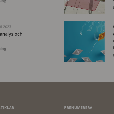
ning
I 2023
-analys och
ning
TIKLAR
PRENUMERERA