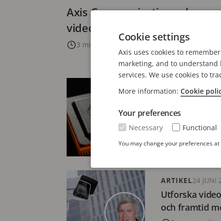
Axis Communications skapar 
videoövervakningsorkester
Cookie settings
3 minuters läsning
Axis uses cookies to remember 
marketing, and to understand h
services. We use cookies to tra
PRESSRELEASE
More information:
Cookie poli
Axis lanserar 
Your preferences
bildupptagning
och cybersäke
Necessary
Functional
3 minuters läs
You may change your preferences at a
ARTIKEL
24 JUNI 
Utforska vide
och framtid m