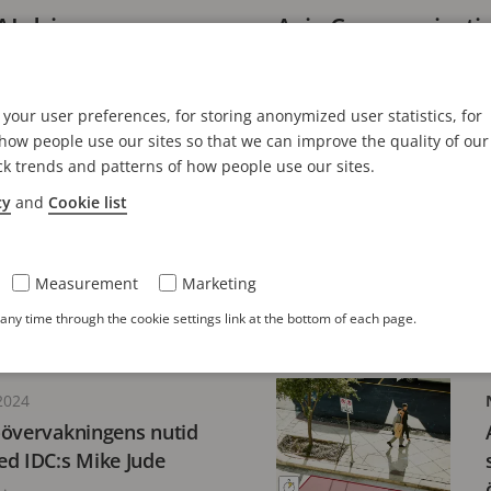
AI-driven
Axis Communicatio
AI inom videoöve
3 minuters läsning
your user preferences, for storing anonymized user statistics, for
ow people use our sites so that we can improve the quality of our
ck trends and patterns of how people use our sites.
R
20 NOVEMBER 2024
cy
and
Cookie list
nästa generations
, AI-drivna analyser
rhet med ARTPEC-9 SoC
Measurement
Marketing
ning
ny time through the cookie settings link at the bottom of each page.
2024
oövervakningens nutid
ed IDC:s Mike Jude