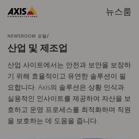
주
요
뉴스룸
내
Axis
용
Communications
으
브
/
NEWSROOM 포털
로
레
산업 및 제조업
건
드
너
크
뛰
산업 사이트에서는 안전과 보안을 보장하
럼
기
기 위해 효율적이고 유연한 솔루션이 필
요합니다. Axis의 솔루션은 상황 인식과
실용적인 인사이트를 제공하여 자산을 보
호하고 운영 프로세스를 최적화하며 직원
을 보호하는 데 도움을 줍니다.