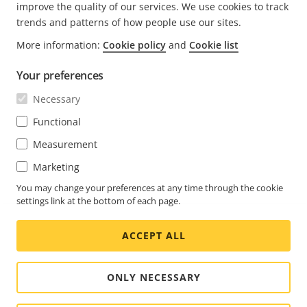
improve the quality of our services. We use cookies to track
이
이
trends and patterns of how people use our sites.
지
지
More information:
Cookie policy
and
Cookie list
FOOTER
연락처
메
Your preferences
뉴
확
뉴스 및 사례
Necessary
Axis 연락처
메
장
뉴
Axis Experience Center
Functional
확
구독
고객 사례
메
장
Measurement
뉴
Life at Axis
확
Marketing
뉴스레터 신청
장
Engineering at Axis
Axis Security Notification 이메일 구독
You may change your preferences at any time through the cookie
settings link at the bottom of each page.
SOUTH KOREA / 한국어 뉴스룸
ACCEPT ALL
Social
Facebook
Linkedin
Youtube
X
Instagram
Media
(Twitter)
Menu
ONLY NECESSARY
Cookie settings
Imprint