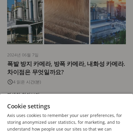
2024년 06월 7일
폭발 방지 카메라, 방폭 카메라, 내화성 카메라.
차이점은 무엇일까요?
4 읽은 시간(분)
자세히 알아보기
Cookie settings
Axis uses cookies to remember your user preferences, for
현
1
PAGE
2
다
>
storing anonymized user statistics, for marketing, and to
재
음
understand how people use our sites so that we can
페
페