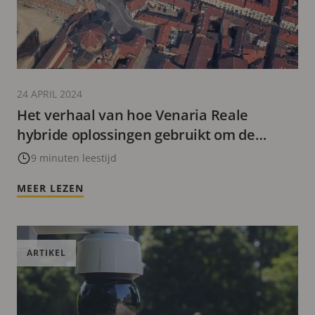
24 APRIL 2024
Het verhaal van hoe Venaria Reale
hybride oplossingen gebruikt om de
veiligheid en bezoekerservaring te
9 minuten leestijd
verbeteren
MEER LEZEN
ARTIKEL