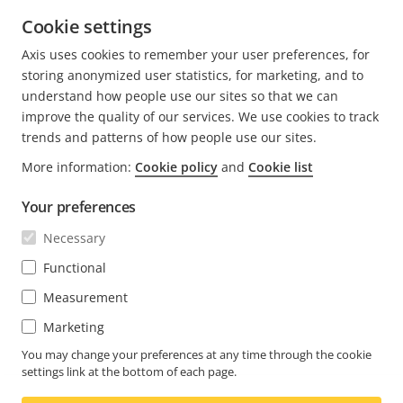
Cookie settings
HUIDIGE
1
PAGE
2
VOLGENDE
>
Axis uses cookies to remember your user preferences, for
PAGINA
PAGINA
storing anonymized user statistics, for marketing, and to
understand how people use our sites so that we can
improve the quality of our services. We use cookies to track
trends and patterns of how people use our sites.
FOOTER
More information:
Cookie policy
and
Cookie list
CONTACT
Men
uitv
Your preferences
NIEUWS EN VERHALEN
Neem contact met ons op
Men
Necessary
uitv
Experience Center
ABONNEREN
Klantverhalen
Functional
Men
uitv
Life at Axis
Measurement
Abonneren op de nieuwsbrief
Engineering at Axis
Marketing
Abonneer u op e-mails met beveiligingsmeldingen van
You may change your preferences at any time through the cookie
NETHERLANDS / NEDERLANDS NEWSROOM
Axis
settings link at the bottom of each page.