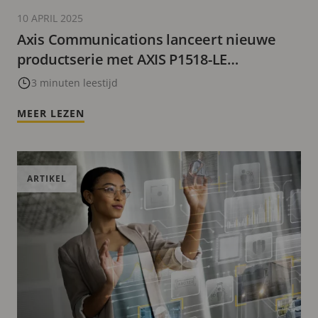
10 APRIL 2025
Axis Communications lanceert nieuwe
productserie met AXIS P1518-LE
boxcamera
3 minuten leestijd
MEER LEZEN
ARTIKEL