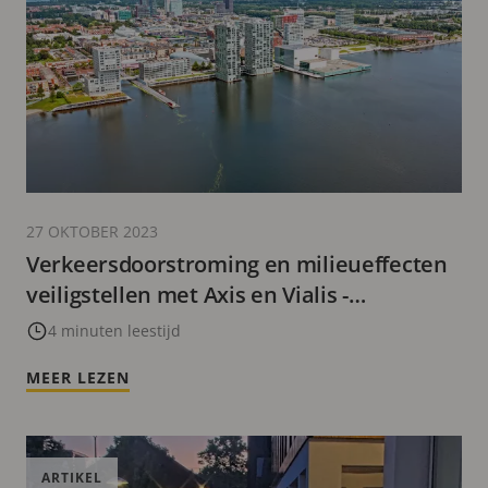
27 OKTOBER 2023
Verkeersdoorstroming en milieueffecten
veiligstellen met Axis en Vialis -
Gemeente Almere
4 minuten leestijd
MEER LEZEN
ARTIKEL