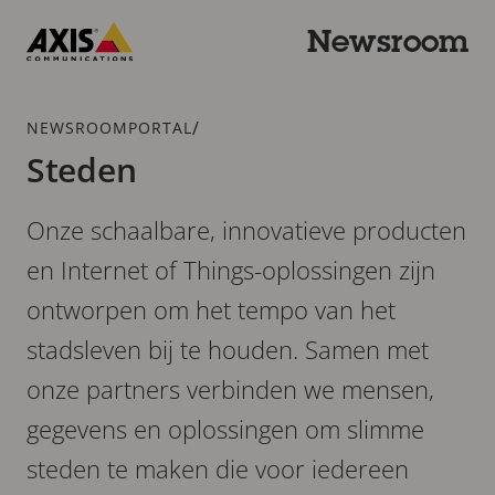
Overslaan
en
Newsroom
naar
Axis
hoofdinhoud
Communications
gaan
Kruimelspoor
/
NEWSROOMPORTAL
Steden
Onze schaalbare, innovatieve producten
en Internet of Things-oplossingen zijn
ontworpen om het tempo van het
stadsleven bij te houden. Samen met
onze partners verbinden we mensen,
gegevens en oplossingen om slimme
steden te maken die voor iedereen