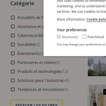
Incrust
Axis uses cookies to remember 
Catégorie
Nombre de filtres actifs :
marketing, and to understand h
avantag
services. We use cookies to tra
4 minute
Actualités de l’entreprise
(0)
More information:
Cookie poli
Assistance et services
(4)
Your preferences
Cybersécurité
(5)
Necessary
Functional
Durabilité
(3)
You may change your preferences at a
Événements
(0)
Partenaires et clients
(0)
Produits et technologies
(12)
Solutions pour l'industrie
(43)
Tendances et innovations
(4)