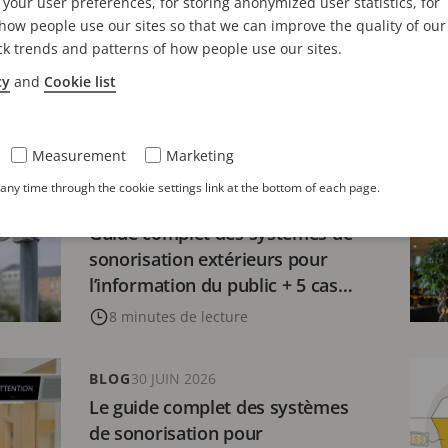
ations d'analyses vidéo | 3
Des
your user preferences, for storing anonymized user statistics, for
ow people use our sites so that we can improve the quality of our
es et défis associés
acq
ck trends and patterns of how people use our sites.
int
s de lecture
cy
and
Cookie list
l’a
5 
Measurement
Marketing
ny time through the cookie settings link at the bottom of each page.
BLOG
1 JUILLET 2026
Guide complet des systèmes de
sonorisation extérieurs pour
l’information du public + 5 cas
d’utilisation
8 minutes de lecture
BLOG
30 JUIN 2026
Le guide complet des systèmes
de sonorisation pour