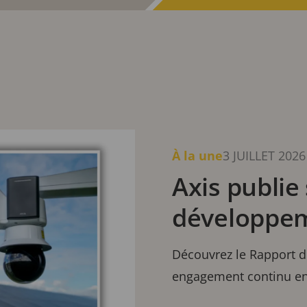
émoignages d'Axis Communications.
À la une
3 JUILLET 2026
Axis publie
développem
Découvrez le Rapport d
engagement continu en 