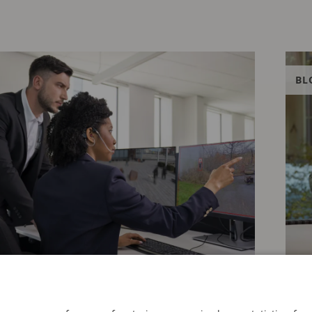
BL
026
2 JUI