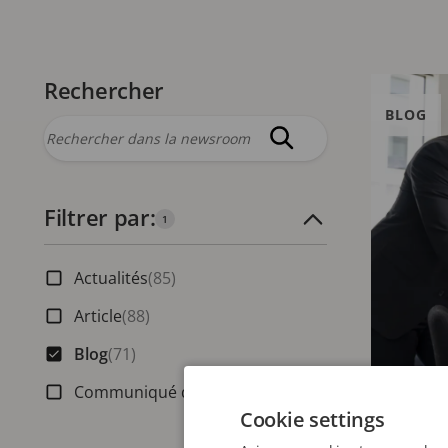
Rechercher
BLOG
Filtrer par:
Nombre de filtres actifs :
1
Actualités
(85)
Article
(88)
Blog
(71)
Communiqué de presse
(28)
3 JUILLET 2
Cookie settings