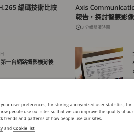
 H.265 編碼技術比較
Axis Communicati
報告，探討智慧影像
3 分鐘閱讀時間
6日
：第一台網路攝影機背後
your user preferences, for storing anonymized user statistics, for
6日
ow people use our sites so that we can improve the quality of our
ck trends and patterns of how people use our sites.
cy
and
Cookie list