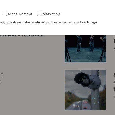
Measurement
Marketing
ny time through the cookie settings link at the bottom of each page.
11日
安防產業的 5 大科技趨勢
4日
進