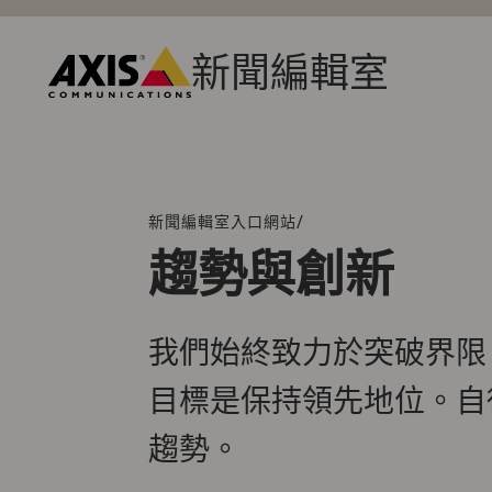
跳
到
主
新聞編輯室
要
Axis
內
Communications
容
/
新聞編輯室入口網站
階
層
趨勢與創新
連
結
我們始終致力於突破界限
目標是保持領先地位。自
趨勢。