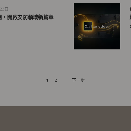
23日
熱潮，開啟安防領域新篇章
目
1
PAGE
2
下
下一步
前
一
頁
頁
面